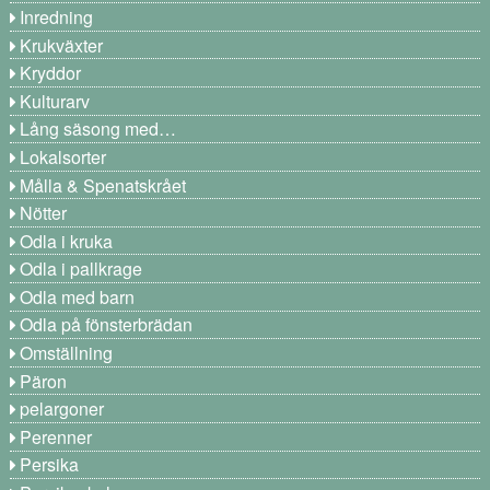
Inredning
Krukväxter
Kryddor
Kulturarv
Lång säsong med…
Lokalsorter
Målla & Spenatskrået
Nötter
Odla i kruka
Odla i pallkrage
Odla med barn
Odla på fönsterbrädan
Omställning
Päron
pelargoner
Perenner
Persika