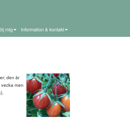
ölj mig
Information & kontakt
er; den är
en vecka men
).