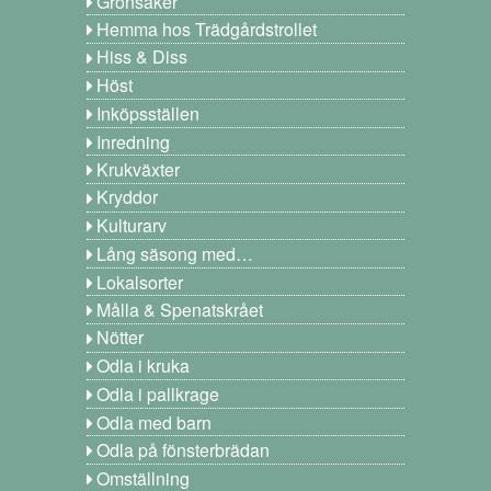
Grönsaker
Hemma hos Trädgårdstrollet
Hiss & Diss
Höst
Inköpsställen
Inredning
Krukväxter
Kryddor
Kulturarv
Lång säsong med…
Lokalsorter
Målla & Spenatskrået
Nötter
Odla i kruka
Odla i pallkrage
Odla med barn
Odla på fönsterbrädan
Omställning