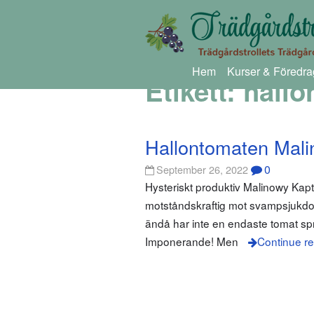
Hem
Kurser & Föredra
Etikett:
hallo
Hallontomaten Mali
0
September 26, 2022
Hysteriskt produktiv Malinowy Kap
motståndskraftig mot svampsjukdom
ändå har inte en endaste tomat spru
Imponerande! Men
Continue r