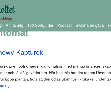
g
Anlita mig
100 Sortguider
Podcast
Swisha en gåva
F
ntomat
nowy Kapturek
turek är en polsk medeltidig tomatsort med många fina egenskap
ar och tål dåligt väder bra. Här hos mig har det regnat i över 
ckit på plantan, trots att den odlas utomhus i kruka (ej under tak
eading