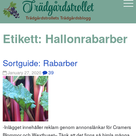
Etikett:
Hallonrabarber
Sortguide: Rabarber
39
January 27, 2020
-Inlägget innehåller reklam genom annonslänkar för Cramers
Blommor och Wexthuset– Tänk att det finns så himla många