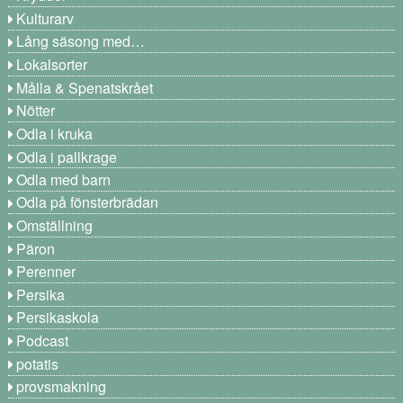
Kulturarv
Lång säsong med…
Lokalsorter
Målla & Spenatskrået
Nötter
Odla i kruka
Odla i pallkrage
Odla med barn
Odla på fönsterbrädan
Omställning
Päron
Perenner
Persika
Persikaskola
Podcast
potatis
provsmakning