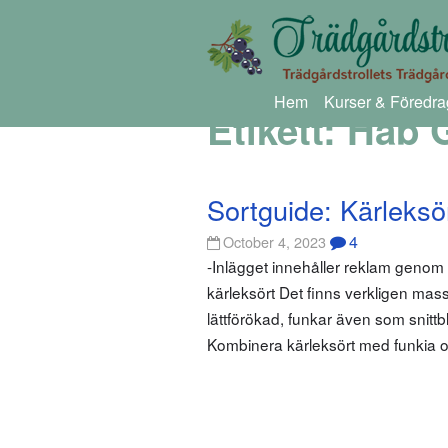
Hem
Kurser & Föredra
Etikett:
Hab 
Sortguide: Kärleksö
4
October 4, 2023
-Inlägget innehåller reklam geno
kärleksört Det finns verkligen massv
lättförökad, funkar även som snitt
Kombinera kärleksört med funkia oc