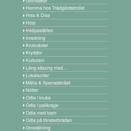
Grönsaker
Hemma hos Trädgårdstrollet
Hiss & Diss
Höst
Inköpsställen
Inredning
Krukväxter
Kryddor
Kulturarv
Lång säsong med…
Lokalsorter
Målla & Spenatskrået
Nötter
Odla i kruka
Odla i pallkrage
Odla med barn
Odla på fönsterbrädan
Omställning