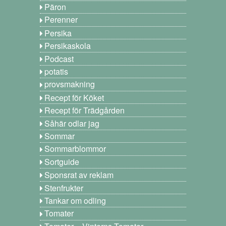
Päron
Perenner
Persika
Persikaskola
Podcast
potatis
provsmakning
Recept för Köket
Recept för Trädgården
Såhär odlar jag
Sommar
Sommarblommor
Sortguide
Sponsrat av reklam
Stenfrukter
Tankar om odling
Tomater