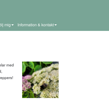
ölj mig
Information & kontakt
elar med
d,
reppers!