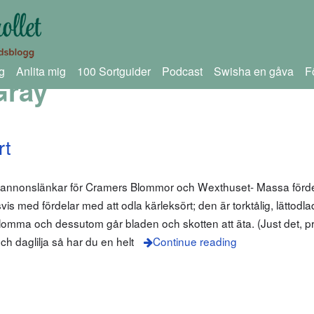
g
Anlita mig
100 Sortguider
Podcast
Swisha en gåva
F
Gray
rt
m annonslänkar för Cramers Blommor och Wexthuset- Massa förd
is med fördelar med att odla kärleksört; den är torktålig, lättodla
blomma och dessutom går bladen och skotten att äta. (Just det, p
h daglilja så har du en helt
Continue reading