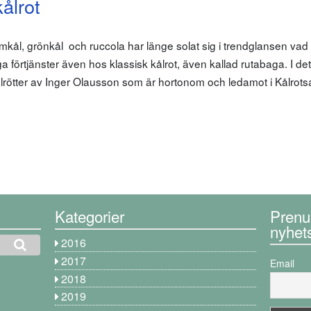
ålrot
ål, grönkål och ruccola har länge solat sig i trendglansen vad 
a förtjänster även hos klassisk kålrot, även kallad rutabaga. I det
kålrötter av Inger Olausson som är hortonom och ledamot i Kålro
Kategorier
Prenu
nyhet
2016
2017
Email
2018
2019