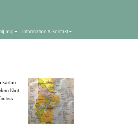
ölj mig
Information & kontakt
a kartan
ken Klint
ristins