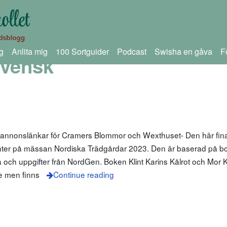
g
Anlita mig
100 Sortguider
Podcast
Swisha en gåva
F
Svensk
m annonslänkar för Cramers Blommor och Wexthuset- Den här fin
nter på mässan Nordiska Trädgårdar 2023. Den är baserad på bo
a och uppgifter från NordGen. Boken Klint Karins Kålrot och Mor K
ge men finns
Continue reading