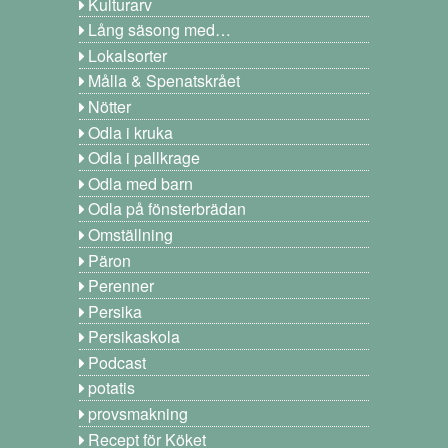
Kulturarv
Lång säsong med…
Lokalsorter
Målla & Spenatskrået
Nötter
Odla i kruka
Odla i pallkrage
Odla med barn
Odla på fönsterbrädan
Omställning
Päron
Perenner
Persika
Persikaskola
Podcast
potatis
provsmakning
Recept för Köket