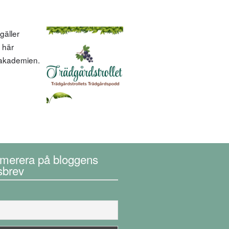
gäller
 här
tsakademien.
merera på bloggens
sbrev