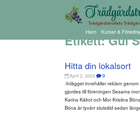
Hem
Kurser & Föredra
Etikett:
Gul 
Hitta din lokalsort
9
April 2, 2023
-Inlägget innehåller reklam geno
gjordes till föreningen Sesams mo
Karins Kålrot och Mor Kristins Bön
Böna är tyvärr slutsåld sedan län