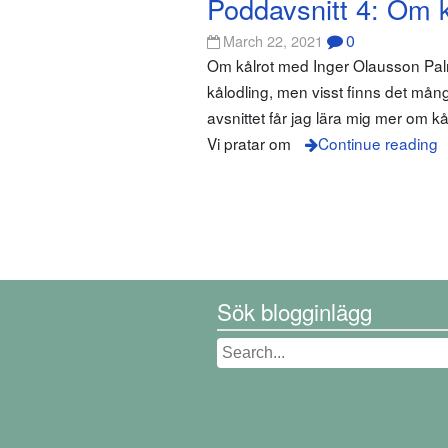
Poddavsnitt 4: Om k
0
March 22, 2021
Om kålrot med Inger Olausson Palmk
kålodling, men visst finns det mång
avsnittet får jag lära mig mer om 
Vi pratar om
Continue reading
Sök blogginlägg