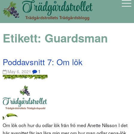
Etikett:
Guardsman
Poddavsnitt 7: Om lök
1
May 6, 2021
Om lök och hur du odlar lök från frö med Anette Nilsson I det
här avsnittet får jag lära mig mer om hur man odlar cepa-lök