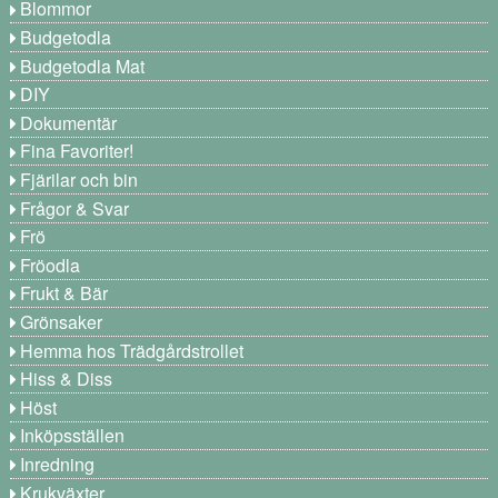
Blommor
Budgetodla
Budgetodla Mat
DIY
Dokumentär
Fina Favoriter!
Fjärilar och bin
Frågor & Svar
Frö
Fröodla
Frukt & Bär
Grönsaker
Hemma hos Trädgårdstrollet
Hiss & Diss
Höst
Inköpsställen
Inredning
Krukväxter