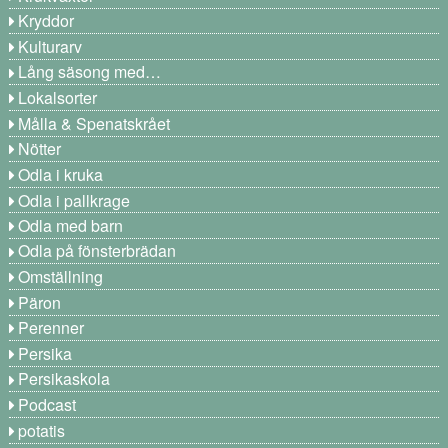
Kryddor
Kulturarv
Lång säsong med…
Lokalsorter
Målla & Spenatskrået
Nötter
Odla i kruka
Odla i pallkrage
Odla med barn
Odla på fönsterbrädan
Omställning
Päron
Perenner
Persika
Persikaskola
Podcast
potatis