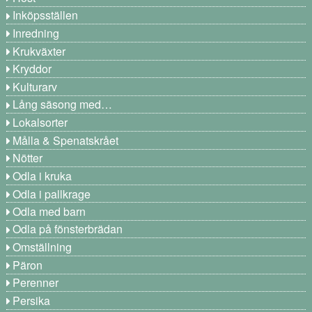
Inköpsställen
Inredning
Krukväxter
Kryddor
Kulturarv
Lång säsong med…
Lokalsorter
Målla & Spenatskrået
Nötter
Odla i kruka
Odla i pallkrage
Odla med barn
Odla på fönsterbrädan
Omställning
Päron
Perenner
Persika