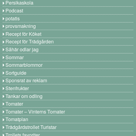
Persikaskola
Podcast
potatis
provsmakning
Recept för Köket
Recept för Trädgården
Såhär odlar jag
Sommar
Sommarblommor
Sortguide
Sponsrat av reklam
Stenfrukter
Tankar om odling
Tomater
Tomater – Vinterns Tomater
Tomatplan
Trädgårdstrollet Turistar
Trollets favoriter