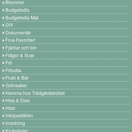
Blommor
Budgetodla
Budgetodla Mat
DIY
Dokumentär
Fina Favoriter!
Fjärilar och bin
Frågor & Svar
Frö
Fröodla
Frukt & Bär
Grönsaker
Hemma hos Trädgårdstrollet
Hiss & Diss
Höst
Inköpsställen
Inredning
Krukväxter