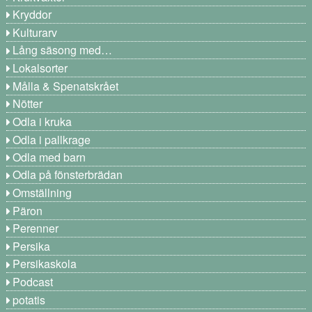
Kryddor
Kulturarv
Lång säsong med…
Lokalsorter
Målla & Spenatskrået
Nötter
Odla i kruka
Odla i pallkrage
Odla med barn
Odla på fönsterbrädan
Omställning
Päron
Perenner
Persika
Persikaskola
Podcast
potatis