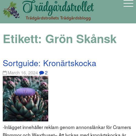
Etikett:
Grön Skånsk
Sortguide: Kronärtskocka
2
March 16, 2024
-Inlägget innehåller reklam genom annonslänkar för Cramers
Blommor och Wexthuset– Att lyckas med kronärtskocka är