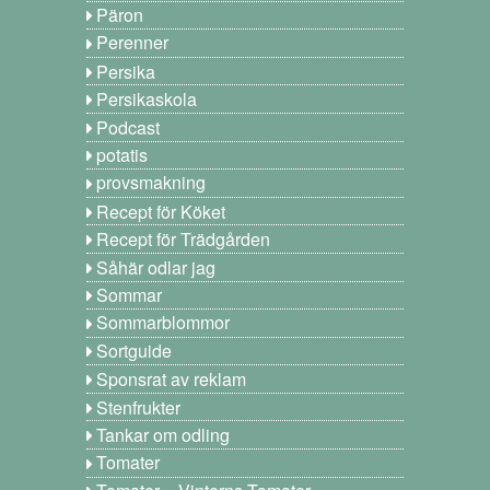
Päron
Perenner
Persika
Persikaskola
Podcast
potatis
provsmakning
Recept för Köket
Recept för Trädgården
Såhär odlar jag
Sommar
Sommarblommor
Sortguide
Sponsrat av reklam
Stenfrukter
Tankar om odling
Tomater