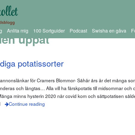
g
Anlita mig
100 Sortguider
Podcast
Swisha en gåva
F
den uppåt
diga potatissorter
 annonslänkar för Cramers Blommor- Såhär års är det många som
 funderas och längtas… Alla vill ha färskpotatis till midsommar och
e. Många minns hysterin 2020 när covid kom och sättpotatisen såld
d
Continue reading