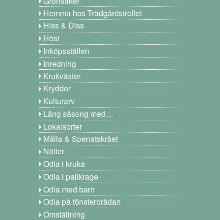
Grönsaker
Hemma hos Trädgårdstrollet
Hiss & Diss
Höst
Inköpsställen
Inredning
Krukväxter
Kryddor
Kulturarv
Lång säsong med…
Lokalsorter
Målla & Spenatskrået
Nötter
Odla i kruka
Odla i pallkrage
Odla med barn
Odla på fönsterbrädan
Omställning