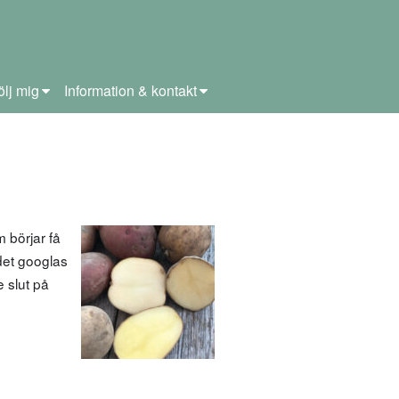
ölj mig
Information & kontakt
 börjar få
 det googlas
e slut på