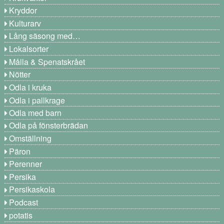
Kryddor
Kulturarv
Lång säsong med…
Lokalsorter
Målla & Spenatskrået
Nötter
Odla i kruka
Odla i pallkrage
Odla med barn
Odla på fönsterbrädan
Omställning
Päron
Perenner
Persika
Persikaskola
Podcast
potatis