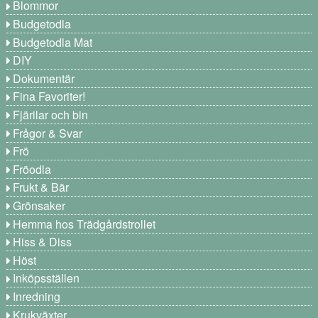
Blommor
Budgetodla
Budgetodla Mat
DIY
Dokumentär
Fina Favoriter!
Fjärilar och bin
Frågor & Svar
Frö
Fröodla
Frukt & Bär
Grönsaker
Hemma hos Trädgårdstrollet
Hiss & Diss
Höst
Inköpsställen
Inredning
Krukväxter