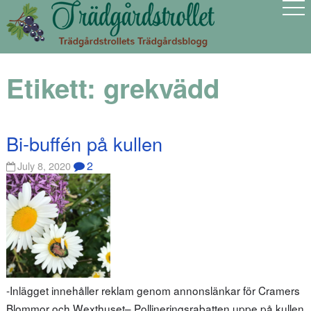
Etikett:
grekvädd
Bi-buffén på kullen
2
July 8, 2020
-Inlägget innehåller reklam genom annonslänkar för Cramers
Blommor och Wexthuset– Pollineringsrabatten uppe på kullen