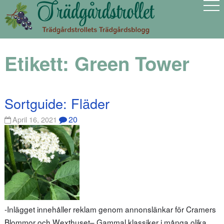
Etikett:
Green Tower
Sortguide: Fläder
20
April 16, 2021
-Inlägget innehåller reklam genom annonslänkar för Cramers
Blommor och Wexthuset– Gammal klassiker i många olika