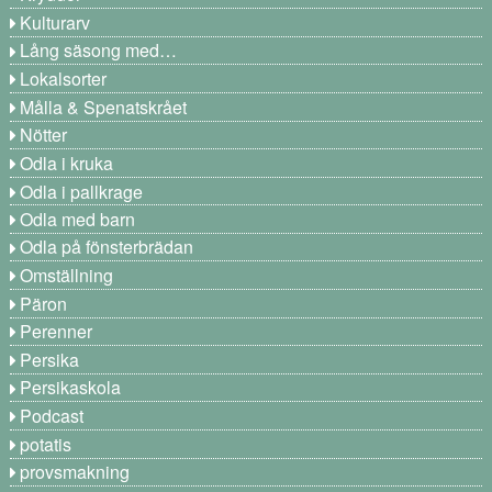
Kulturarv
Lång säsong med…
Lokalsorter
Målla & Spenatskrået
Nötter
Odla i kruka
Odla i pallkrage
Odla med barn
Odla på fönsterbrädan
Omställning
Päron
Perenner
Persika
Persikaskola
Podcast
potatis
provsmakning