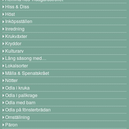
Hiss & Diss
Höst
Inköpsställen
Inredning
Krukväxter
Kryddor
Kulturarv
Lång säsong med…
Lokalsorter
Målla & Spenatskrået
Nötter
Odla i kruka
Odla i pallkrage
Odla med barn
Odla på fönsterbrädan
Omställning
Päron