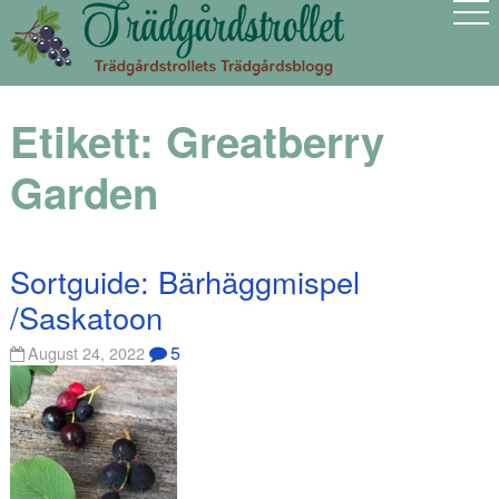
Etikett:
Greatberry
Garden
Sortguide: Bärhäggmispel
/Saskatoon
5
August 24, 2022