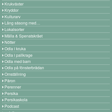
Krukväxter
Kryddor
Kulturarv
Lång säsong med…
Lokalsorter
Målla & Spenatskrået
Nötter
Odla i kruka
Odla i pallkrage
Odla med barn
Odla på fönsterbrädan
Omställning
Päron
Perenner
Persika
Persikaskola
Podcast