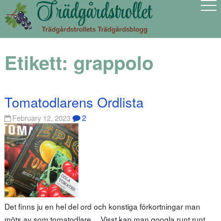
Etikett:
grappolo
Tomatodlarens Ordlista
2
February 12, 2023
Det finns ju en hel del ord och konstiga förkortningar man
möts av som tomatodlare… Visst kan man googla runt runt