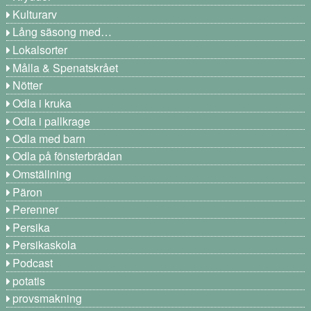
Kulturarv
Lång säsong med…
Lokalsorter
Målla & Spenatskrået
Nötter
Odla i kruka
Odla i pallkrage
Odla med barn
Odla på fönsterbrädan
Omställning
Päron
Perenner
Persika
Persikaskola
Podcast
potatis
provsmakning