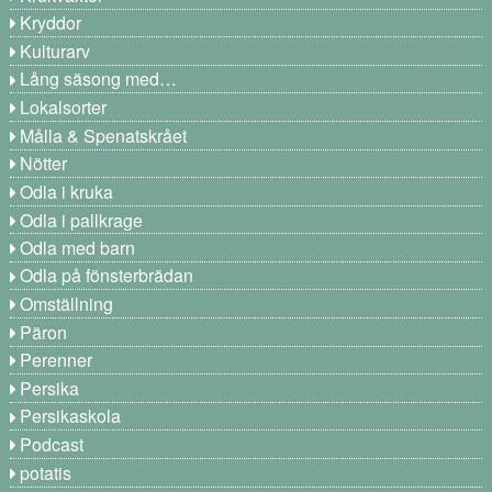
Kryddor
Kulturarv
Lång säsong med…
Lokalsorter
Målla & Spenatskrået
Nötter
Odla i kruka
Odla i pallkrage
Odla med barn
Odla på fönsterbrädan
Omställning
Päron
Perenner
Persika
Persikaskola
Podcast
potatis