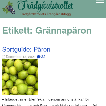
Etikett:
Grännapäron
Sortguide: Päron
32
December 13, 2021
– Inlägget innehåller reklam genom annonslänkar för
Cramers Blommor och Wexthuset- Fint ska det vara… Det