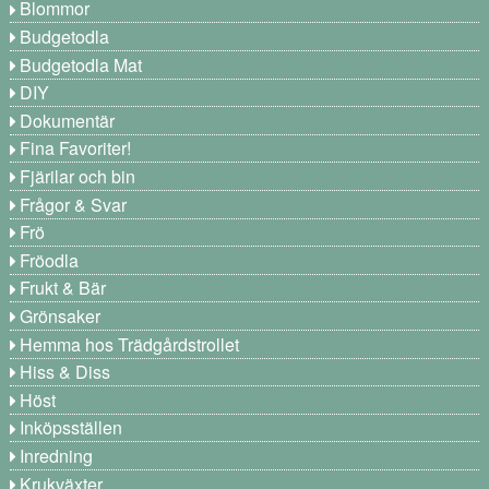
Blommor
Budgetodla
Budgetodla Mat
DIY
Dokumentär
Fina Favoriter!
Fjärilar och bin
Frågor & Svar
Frö
Fröodla
Frukt & Bär
Grönsaker
Hemma hos Trädgårdstrollet
Hiss & Diss
Höst
Inköpsställen
Inredning
Krukväxter