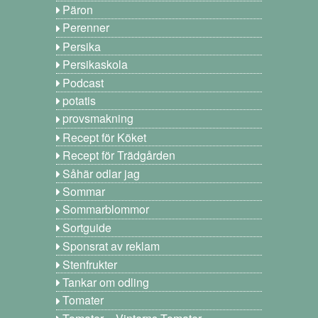
Päron
Perenner
Persika
Persikaskola
Podcast
potatis
provsmakning
Recept för Köket
Recept för Trädgården
Såhär odlar jag
Sommar
Sommarblommor
Sortguide
Sponsrat av reklam
Stenfrukter
Tankar om odling
Tomater