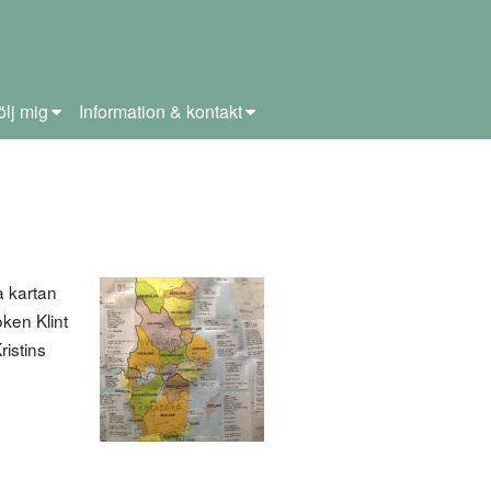
ölj mig
Information & kontakt
a kartan
ken Klint
ristins