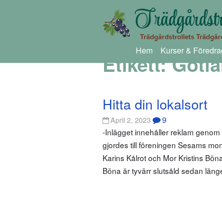
Hem
Kurser & Föredra
Etikett:
Gotlä
Hitta din lokalsort
9
April 2, 2023
-Inlägget innehåller reklam geno
gjordes till föreningen Sesams mo
Karins Kålrot och Mor Kristins Bön
Böna är tyvärr slutsåld sedan län