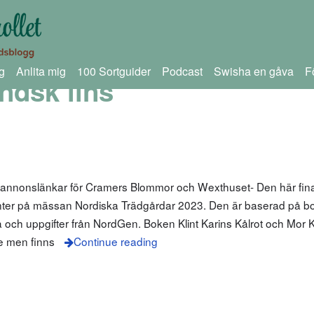
g
Anlita mig
100 Sortguider
Podcast
Swisha en gåva
F
ndsk lins
m annonslänkar för Cramers Blommor och Wexthuset- Den här fin
nter på mässan Nordiska Trädgårdar 2023. Den är baserad på bo
a och uppgifter från NordGen. Boken Klint Karins Kålrot och Mor K
ge men finns
Continue reading