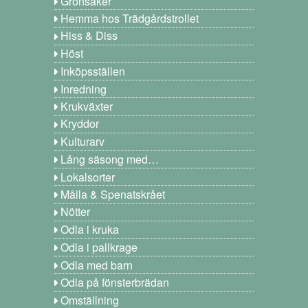
Grönsaker
Hemma hos Trädgårdstrollet
Hiss & Diss
Höst
Inköpsställen
Inredning
Krukväxter
Kryddor
Kulturarv
Lång säsong med…
Lokalsorter
Målla & Spenatskrået
Nötter
Odla i kruka
Odla i pallkrage
Odla med barn
Odla på fönsterbrädan
Omställning