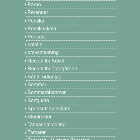
Päron
Perenner
Persika
Persikaskola
Podcast
potatis
provsmakning
Recept för Köket
Recept för Trädgården
Såhär odlar jag
Sommar
Sommarblommor
Sortguide
Sponsrat av reklam
Stenfrukter
Tankar om odling
Tomater