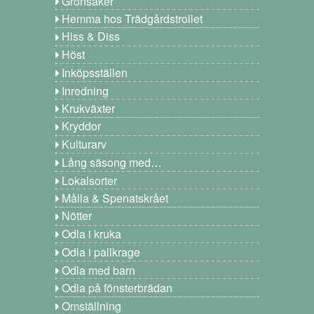
Grönsaker
Hemma hos Trädgårdstrollet
Hiss & Diss
Höst
Inköpsställen
Inredning
Krukväxter
Kryddor
Kulturarv
Lång säsong med…
Lokalsorter
Målla & Spenatskrået
Nötter
Odla i kruka
Odla i pallkrage
Odla med barn
Odla på fönsterbrädan
Omställning