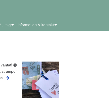
ölj mig
Information & kontakt
 väntat! 😀
, strumpor,
ns