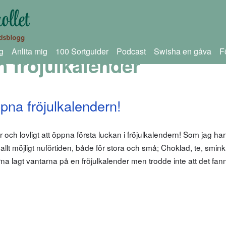
g
Anlita mig
100 Sortguider
Podcast
Swisha en gåva
F
n fröjulkalender
pna fröjulkalendern!
ch lovligt att öppna första luckan i fröjulkalendern! Som jag har
allt möjligt nuförtiden, både för stora och små; Choklad, te, smink
na lagt vantarna på en fröjulkalender men trodde inte att det fan