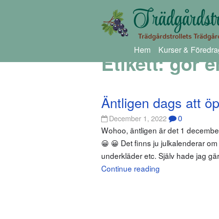
Hem
Kurser & Föredra
Etikett:
gör e
Äntligen dags att öp
0
December 1, 2022
Wohoo, äntligen är det 1 december o
😀 😀 Det finns ju julkalenderar om 
underkläder etc. Själv hade jag gär
Continue reading