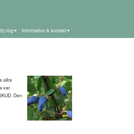
ölj mig
Information & kontakt
 allra
a var.
i SKUD. Den