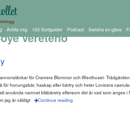
g
Anlita mig
100 Sortguider
Podcast
Swisha en gåva
F
oye vereteno
ry
m annonslänkar för Cramers Blommor och Wexthuset- Trädgårdens
så för honungsbär, haskap eller bärtry och heter Lonicera caerule
lt att använda namnet blåbärstry eftersom det är vad som anges 
m jag är väldigt
Continue reading