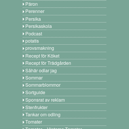
Päron
Perenner
Persika
Persikaskola
Podcast
potatis
provsmakning
Recept för Köket
Recept för Trädgården
Såhär odlar jag
Sommar
Sommarblommor
Sortguide
Sponsrat av reklam
Stenfrukter
Tankar om odling
Tomater