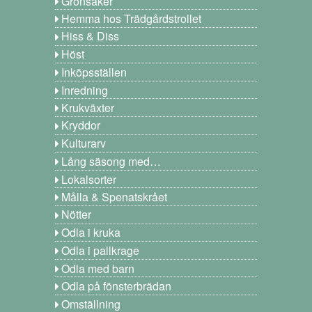
Grönsaker
Hemma hos Trädgårdstrollet
Hiss & Diss
Höst
Inköpsställen
Inredning
Krukväxter
Kryddor
Kulturarv
Lång säsong med…
Lokalsorter
Målla & Spenatskrået
Nötter
Odla i kruka
Odla i pallkrage
Odla med barn
Odla på fönsterbrädan
Omställning