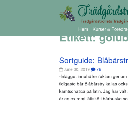
Hem
Kurser & Föredra
Etikett:
golub
Sortguide: Blåbärst
78
June 30, 2019
-Inlägget innehåller reklam geno
tidigaste bär Blåbärstry kallas ock
kamtschatica på latin. Jag har va
är en extremt lättskött bärbuske so