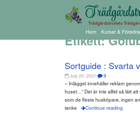
Hem
Kurser & Föredra
Etikett:
Golu
Sortguide : Svarta 
9
July 29, 2021
– Inlägget innehåller reklam gen
huset…” Det är inte alltid så lätt 
som de flesta husköpare, ingen ani
tanke
Continue reading