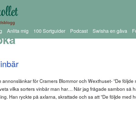
g
Anlita mig
100 Sortguider
Podcast
Swisha en gåva
F
bka
vinbär
om annonslänkar för Cramers Blommor och Wexthuset- ”De följde
att veta vilka sorters vinbär man har… När jag frågade sambon så 
ng. Han ryckte på axlarna, skrattade och sa att ”De följde med 