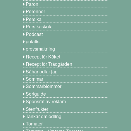
Päron
Perenner
Persika
Persikaskola
Podcast
potatis
provsmakning
Recept för Köket
Recept för Trädgården
Såhär odlar jag
Sommar
Sommarblommor
Sortguide
Sponsrat av reklam
Stenfrukter
Tankar om odling
Tomater