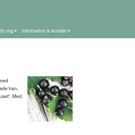
ölj mig
Information & kontakt
 med
hade han,
huset”. Med