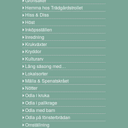
Grönsaker
Hemma hos Trädgårdstrollet
Hiss & Diss
Höst
Inköpsställen
Inredning
Krukväxter
Kryddor
Kulturarv
Lång säsong med…
Lokalsorter
Målla & Spenatskrået
Nötter
Odla i kruka
Odla i pallkrage
Odla med barn
Odla på fönsterbrädan
Omställning