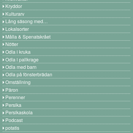
Kryddor
Kulturarv
Lång säsong med…
Lokalsorter
Målla & Spenatskrået
Nötter
Odla i kruka
Odla i pallkrage
Odla med barn
Odla på fönsterbrädan
Omställning
Päron
Perenner
Persika
Persikaskola
Podcast
potatis