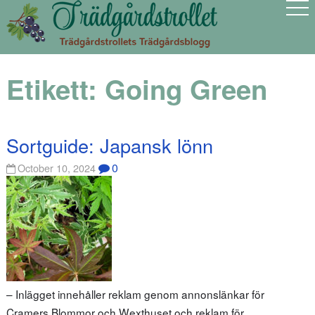
Etikett:
Going Green
Sortguide: Japansk lönn
0
October 10, 2024
– Inlägget innehåller reklam genom annonslänkar för
Cramers Blommor och Wexthuset och reklam för