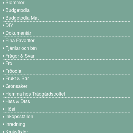
Blommor
Budgetodla
Budgetodla Mat
DIY
Dokumentär
Fina Favoriter!
Fjärilar och bin
Frågor & Svar
Frö
Fröodla
Frukt & Bär
Grönsaker
Hemma hos Trädgårdstrollet
Hiss & Diss
Höst
Inköpsställen
Inredning
Krukväxter