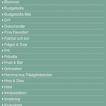
Blommor
Budgetodla
Budgetodla Mat
DIY
Dokumentär
Fina Favoriter!
Fjärilar och bin
Frågor & Svar
Frö
Fröodla
Frukt & Bär
Grönsaker
Hemma hos Trädgårdstrollet
Hiss & Diss
Höst
Inköpsställen
Inredning
Krukväxter