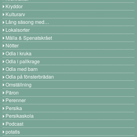
Kryddor
Kulturarv
Lång säsong med…
Lokalsorter
Målla & Spenatskrået
Nötter
Odla i kruka
Odla i pallkrage
Odla med barn
Odla på fönsterbrädan
Omställning
Päron
Perenner
Persika
Persikaskola
Podcast
potatis