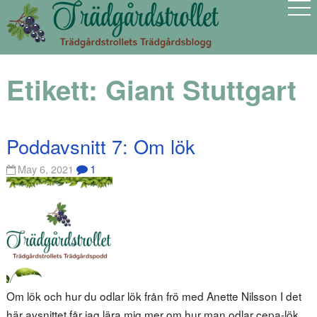
Etikett:
Giant Stuttgart
Poddavsnitt 7: Om lök
1
May 6, 2021
Om lök och hur du odlar lök från frö med Anette Nilsson I det
här avsnittet får jag lära mig mer om hur man odlar cepa-lök