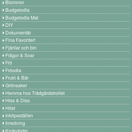
Blommor
Budgetodla
Budgetodla Mat
DIY
Dokumentär
Fina Favoriter!
Fjärilar och bin
Frågor & Svar
Frö
Fröodla
Frukt & Bär
Grönsaker
Hemma hos Trädgårdstrollet
Hiss & Diss
Höst
Inköpsställen
Inredning
Krukväxter