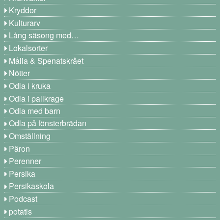
Kryddor
Kulturarv
Lång säsong med…
Lokalsorter
Målla & Spenatskrået
Nötter
Odla i kruka
Odla i pallkrage
Odla med barn
Odla på fönsterbrädan
Omställning
Päron
Perenner
Persika
Persikaskola
Podcast
potatis