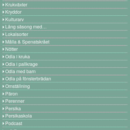
Krukväxter
Kryddor
Kulturarv
Lång säsong med…
Lokalsorter
Målla & Spenatskrået
Nötter
Odla i kruka
Odla i pallkrage
Odla med barn
Odla på fönsterbrädan
Omställning
Päron
Perenner
Persika
Persikaskola
Podcast