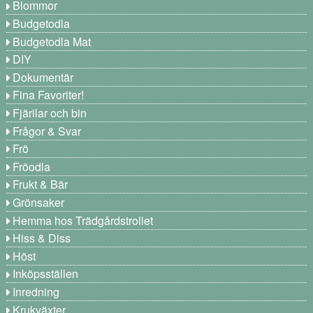
Blommor
Budgetodla
Budgetodla Mat
DIY
Dokumentär
Fina Favoriter!
Fjärilar och bin
Frågor & Svar
Frö
Fröodla
Frukt & Bär
Grönsaker
Hemma hos Trädgårdstrollet
Hiss & Diss
Höst
Inköpsställen
Inredning
Krukväxter