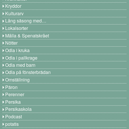
Kryddor
Kulturarv
Lång säsong med…
Lokalsorter
Målla & Spenatskrået
Nötter
Odla i kruka
Odla i pallkrage
Odla med barn
Odla på fönsterbrädan
Omställning
Päron
Perenner
Persika
Persikaskola
Podcast
potatis