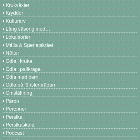
Krukväxter
Kryddor
Kulturarv
Lång säsong med…
Lokalsorter
Målla & Spenatskrået
Nötter
Odla i kruka
Odla i pallkrage
Odla med barn
Odla på fönsterbrädan
Omställning
Päron
Perenner
Persika
Persikaskola
Podcast