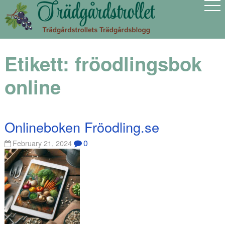
Etikett:
fröodlingsbok
online
Onlineboken Fröodling.se
0
February 21, 2024