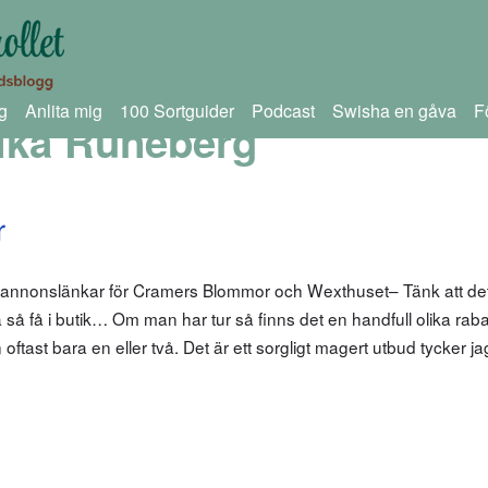
g
Anlita mig
100 Sortguider
Podcast
Swisha en gåva
F
ika Runeberg
r
 annonslänkar för Cramers Blommor och Wexthuset– Tänk att det
 så få i butik… Om man har tur så finns det en handfull olika rab
 oftast bara en eller två. Det är ett sorgligt magert utbud tycker ja