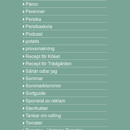
Päron
Perenner
Persika
Persikaskola
Podcast
potatis
provsmakning
Recept för Köket
Recept för Trädgården
Såhär odlar jag
Sommar
Sommarblommor
Sortguide
Sponsrat av reklam
Stenfrukter
Tankar om odling
Tomater