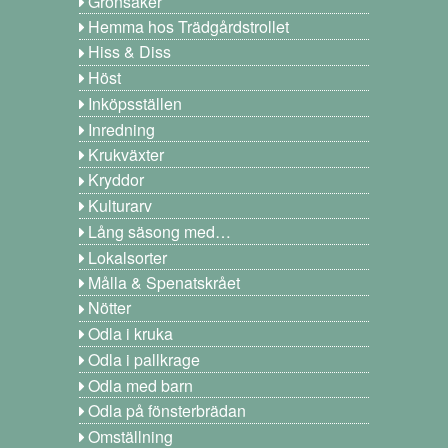
Grönsaker
Hemma hos Trädgårdstrollet
Hiss & Diss
Höst
Inköpsställen
Inredning
Krukväxter
Kryddor
Kulturarv
Lång säsong med…
Lokalsorter
Målla & Spenatskrået
Nötter
Odla i kruka
Odla i pallkrage
Odla med barn
Odla på fönsterbrädan
Omställning