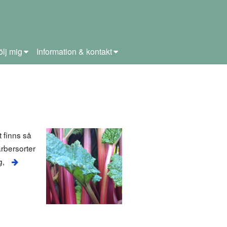
ölj mig
Information & kontakt
 finns så
arbersorter
g,