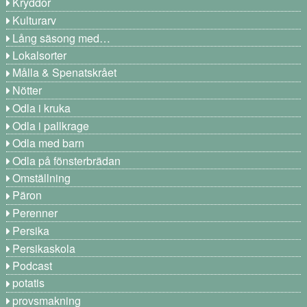
Kryddor
Kulturarv
Lång säsong med…
Lokalsorter
Målla & Spenatskrået
Nötter
Odla i kruka
Odla i pallkrage
Odla med barn
Odla på fönsterbrädan
Omställning
Päron
Perenner
Persika
Persikaskola
Podcast
potatis
provsmakning