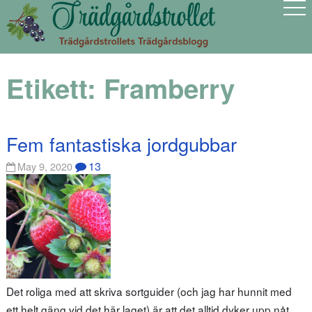
Etikett:
Framberry
Fem fantastiska jordgubbar
13
May 9, 2020
Det roliga med att skriva sortguider (och jag har hunnit med
ett helt gäng vid det här laget) är att det alltid dyker upp nåt