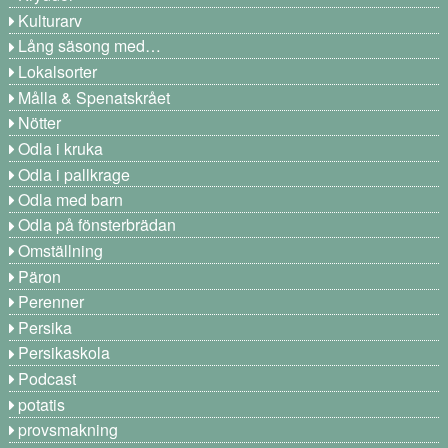
Kulturarv
Lång säsong med…
Lokalsorter
Målla & Spenatskrået
Nötter
Odla i kruka
Odla i pallkrage
Odla med barn
Odla på fönsterbrädan
Omställning
Päron
Perenner
Persika
Persikaskola
Podcast
potatis
provsmakning