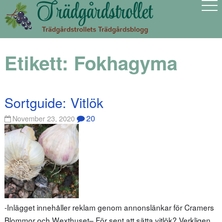
Etikett:
Fokhagyma
Sortguide: Vitlök
20
November 23, 2020
-Inlägget innehåller reklam genom annonslänkar för Cramers
Blommor och Wexthuset– För sent att sätta vitlök? Verkligen