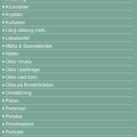
Krukväxter
Kryddor
Kulturarv
Lång säsong med…
Lokalsorter
Målla & Spenatskrået
Nötter
Odla i kruka
Odla i pallkrage
Odla med barn
Odla på fönsterbrädan
Omställning
Päron
Perenner
Persika
Persikaskola
Podcast