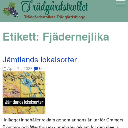
Etikett:
Fjädernejlika
Jämtlands lokalsorter
0
April 21, 2026
-Inlägget innehåller reklam genom annonslänkar för Cramers
Blommor och Wexthuset- -Innehåller reklam för den ideella