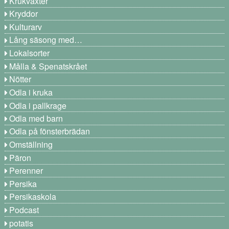
Krukväxter
Kryddor
Kulturarv
Lång säsong med…
Lokalsorter
Målla & Spenatskrået
Nötter
Odla i kruka
Odla i pallkrage
Odla med barn
Odla på fönsterbrädan
Omställning
Päron
Perenner
Persika
Persikaskola
Podcast
potatis