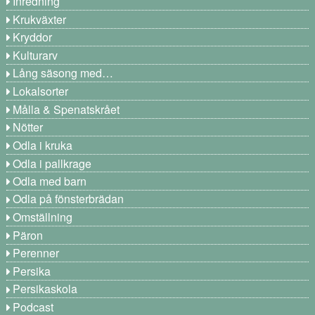
Inredning
Krukväxter
Kryddor
Kulturarv
Lång säsong med…
Lokalsorter
Målla & Spenatskrået
Nötter
Odla i kruka
Odla i pallkrage
Odla med barn
Odla på fönsterbrädan
Omställning
Päron
Perenner
Persika
Persikaskola
Podcast