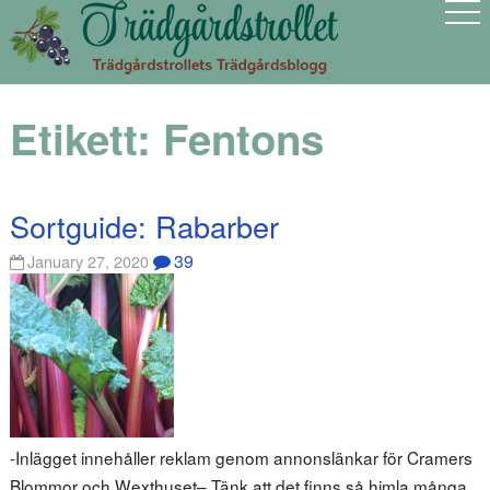
Etikett:
Fentons
Sortguide: Rabarber
39
January 27, 2020
-Inlägget innehåller reklam genom annonslänkar för Cramers
Blommor och Wexthuset– Tänk att det finns så himla många