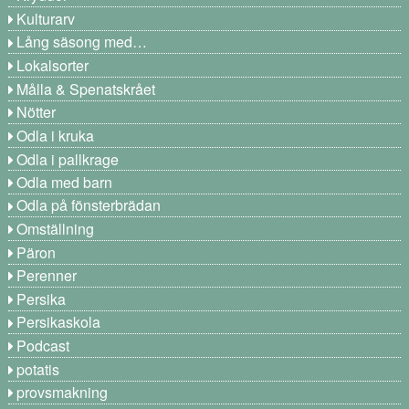
Kulturarv
Lång säsong med…
Lokalsorter
Målla & Spenatskrået
Nötter
Odla i kruka
Odla i pallkrage
Odla med barn
Odla på fönsterbrädan
Omställning
Päron
Perenner
Persika
Persikaskola
Podcast
potatis
provsmakning