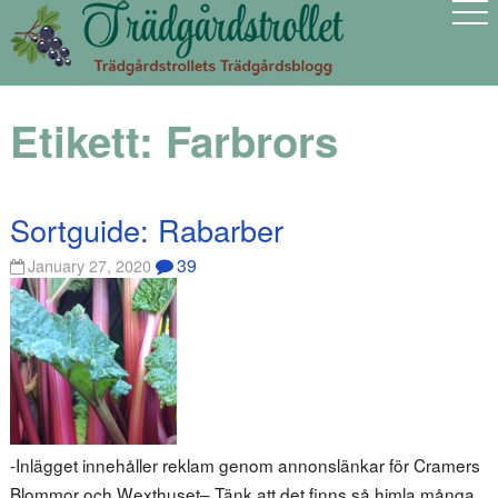
Etikett:
Farbrors
Sortguide: Rabarber
39
January 27, 2020
-Inlägget innehåller reklam genom annonslänkar för Cramers
Blommor och Wexthuset– Tänk att det finns så himla många