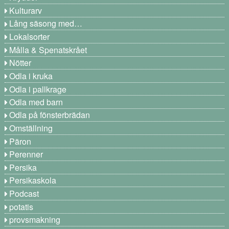
Kulturarv
Lång säsong med…
Lokalsorter
Målla & Spenatskrået
Nötter
Odla i kruka
Odla i pallkrage
Odla med barn
Odla på fönsterbrädan
Omställning
Päron
Perenner
Persika
Persikaskola
Podcast
potatis
provsmakning