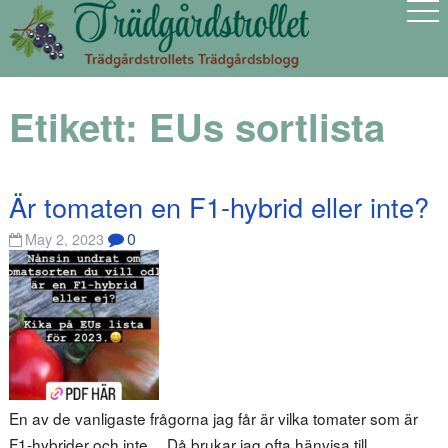
Etikett:
EUs sortlista
Är tomaten en F1-hybrid eller inte?
0
May 2, 2023
En av de vanligaste frågorna jag får är vilka tomater som är
F1-hybrider och inte… Då brukar jag ofta hänvisa till