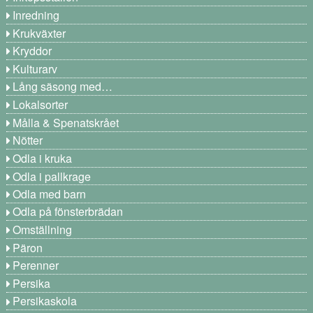
Inredning
Krukväxter
Kryddor
Kulturarv
Lång säsong med…
Lokalsorter
Målla & Spenatskrået
Nötter
Odla i kruka
Odla i pallkrage
Odla med barn
Odla på fönsterbrädan
Omställning
Päron
Perenner
Persika
Persikaskola