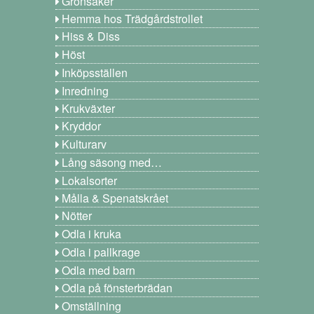
Grönsaker
Hemma hos Trädgårdstrollet
Hiss & Diss
Höst
Inköpsställen
Inredning
Krukväxter
Kryddor
Kulturarv
Lång säsong med…
Lokalsorter
Målla & Spenatskrået
Nötter
Odla i kruka
Odla i pallkrage
Odla med barn
Odla på fönsterbrädan
Omställning