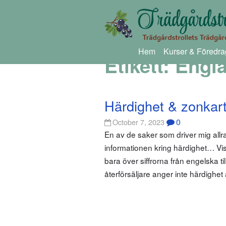
Hem
Kurser & Föredra
Etikett:
Engla
Härdighet & zonkarto
0
October 7, 2023
En av de saker som driver mig allr
informationen kring härdighet… Vis
bara över siffrorna från engelska t
återförsäljare anger inte härdighet a