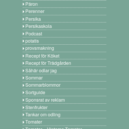
Päron
Perenner
Persika
Persikaskola
Podcast
potatis
provsmakning
Recept för Köket
Recept för Trädgården
Såhär odlar jag
Sommar
Sommarblommor
Sortguide
Sponsrat av reklam
Stenfrukter
Tankar om odling
Tomater