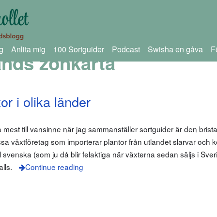
g
Anlita mig
100 Sortguider
Podcast
Swisha en gåva
F
nds zonkarta
r i olika länder
a mest till vansinne när jag sammanställer sortguider är den bris
sa växtföretag som importerar plantor från utlandet slarvar och k
ill svenska (som ju då blir felaktiga när växterna sedan säljs i Sv
lls.
Continue reading