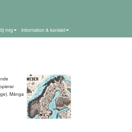
ölj mig
Information & kontakt
tande
opierar
erige). Många