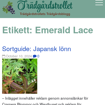
Etikett:
Emerald Lace
Sortguide: Japansk lönn
0
October 10, 2024
– Inlägget innehåller reklam genom annonslänkar för
Cramers Blommor och Wexthuset och reklam för