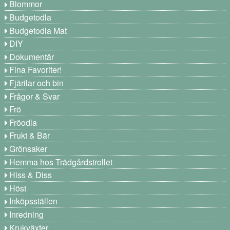
Blommor
Budgetodla
Budgetodla Mat
DIY
Dokumentär
Fina Favoriter!
Fjärilar och bin
Frågor & Svar
Frö
Fröodla
Frukt & Bär
Grönsaker
Hemma hos Trädgårdstrollet
Hiss & Diss
Höst
Inköpsställen
Inredning
Krukväxter