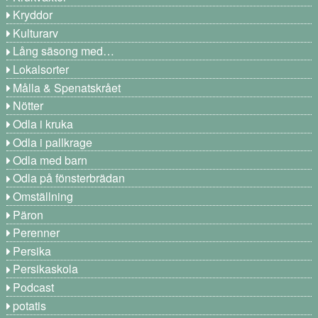
Kryddor
Kulturarv
Lång säsong med…
Lokalsorter
Målla & Spenatskrået
Nötter
Odla i kruka
Odla i pallkrage
Odla med barn
Odla på fönsterbrädan
Omställning
Päron
Perenner
Persika
Persikaskola
Podcast
potatis