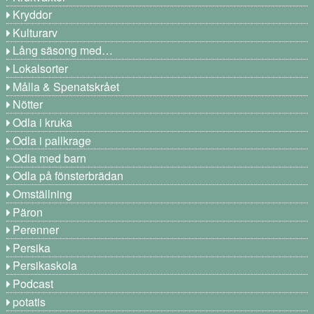
Kryddor
Kulturarv
Lång säsong med…
Lokalsorter
Målla & Spenatskrået
Nötter
Odla i kruka
Odla i pallkrage
Odla med barn
Odla på fönsterbrädan
Omställning
Päron
Perenner
Persika
Persikaskola
Podcast
potatis