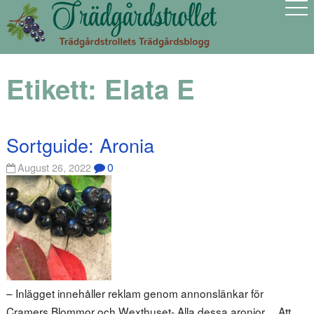
Etikett:
Elata E
Sortguide: Aronia
0
August 26, 2022
– Inlägget innehåller reklam genom annonslänkar för
Cramers Blommor och Wexthuset- Alla dessa aronior… Att