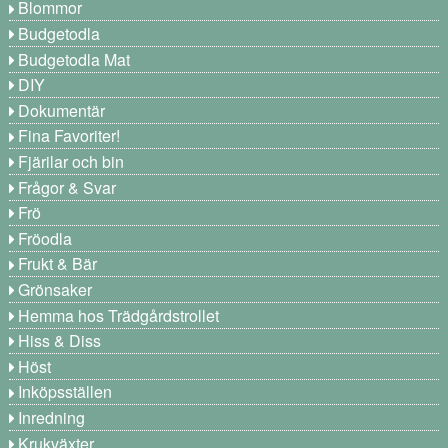
Blommor
Budgetodla
Budgetodla Mat
DIY
Dokumentär
Fina Favoriter!
Fjärilar och bin
Frågor & Svar
Frö
Fröodla
Frukt & Bär
Grönsaker
Hemma hos Trädgårdstrollet
Hiss & Diss
Höst
Inköpsställen
Inredning
Krukväxter