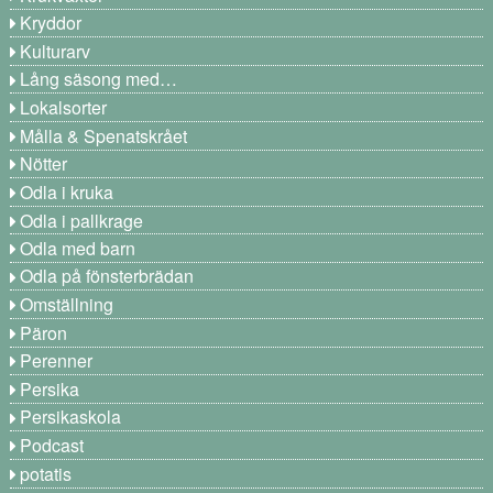
Kryddor
Kulturarv
Lång säsong med…
Lokalsorter
Målla & Spenatskrået
Nötter
Odla i kruka
Odla i pallkrage
Odla med barn
Odla på fönsterbrädan
Omställning
Päron
Perenner
Persika
Persikaskola
Podcast
potatis