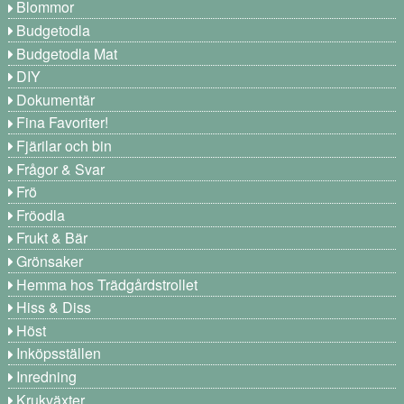
Blommor
Budgetodla
Budgetodla Mat
DIY
Dokumentär
Fina Favoriter!
Fjärilar och bin
Frågor & Svar
Frö
Fröodla
Frukt & Bär
Grönsaker
Hemma hos Trädgårdstrollet
Hiss & Diss
Höst
Inköpsställen
Inredning
Krukväxter