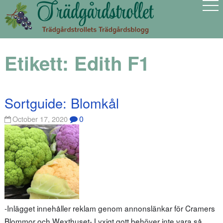
Etikett:
Edith F1
Sortguide: Blomkål
0
October 17, 2020
-Inlägget innehåller reklam genom annonslänkar för Cramers
Blommor och Wexthuset- Lyxigt gott behöver inte vara så