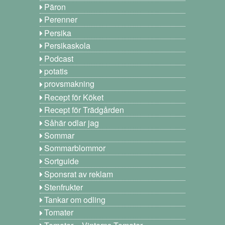
Päron
Perenner
Persika
Persikaskola
Podcast
potatis
provsmakning
Recept för Köket
Recept för Trädgården
Såhär odlar jag
Sommar
Sommarblommor
Sortguide
Sponsrat av reklam
Stenfrukter
Tankar om odling
Tomater