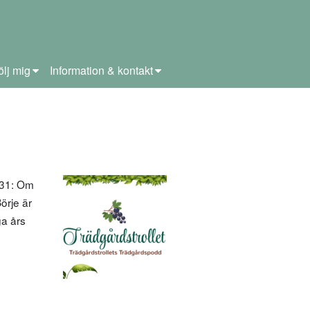
ölj mig
Information & kontakt
t 31: Om
örje är
ga års