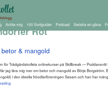
g
Anlita mig
100 Sortguider
Podcast
Swisha en gåva
F
dorfer Rot
 betor & mangold
lam för Trädgårdstrollets onlinekurser på Skillbreak — Poddavsnit
t får jag lära mig mer om betor och mangold av Börje Borgström. B
mangold) i den ideella fröodlarföreningen Sesam och han har mån
eading