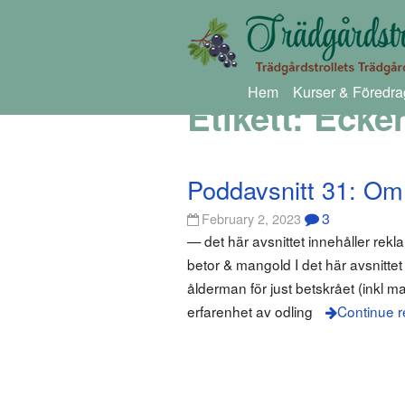
Hem
Kurser & Föredra
Etikett:
Ecken
Poddavsnitt 31: Om
3
February 2, 2023
— det här avsnittet innehåller rek
betor & mangold I det här avsnitte
ålderman för just betskrået (inkl 
erfarenhet av odling
Continue r