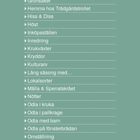
Grönsaker
Hemma hos Trädgårdstrollet
Hiss & Diss
Höst
Inköpsställen
Inredning
Krukväxter
Kryddor
Kulturarv
Lång säsong med…
Lokalsorter
Målla & Spenatskrået
Nötter
Odla i kruka
Odla i pallkrage
Odla med barn
Odla på fönsterbrädan
Omställning