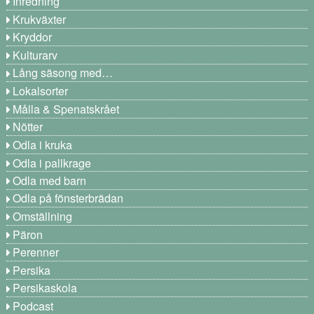
Inredning
Krukväxter
Kryddor
Kulturarv
Lång säsong med…
Lokalsorter
Målla & Spenatskrået
Nötter
Odla i kruka
Odla i pallkrage
Odla med barn
Odla på fönsterbrädan
Omställning
Päron
Perenner
Persika
Persikaskola
Podcast