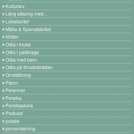
Kulturarv
Lång säsong med…
Lokalsorter
Målla & Spenatskrået
Nötter
Odla i kruka
Odla i pallkrage
Odla med barn
Odla på fönsterbrädan
Omställning
Päron
Perenner
Persika
Persikaskola
Podcast
potatis
provsmakning