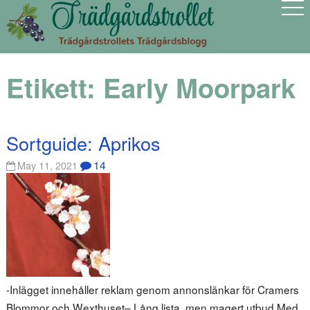
Etikett:
Early Moorpark
Sortguide: Aprikos
14
May 11, 2021
-Inlägget innehåller reklam genom annonslänkar för Cramers
Blommor och Wexthuset– Lång lista, men magert utbud Med