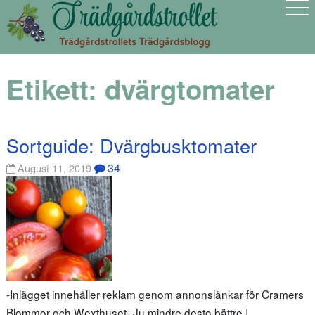
Etikett:
dvärgtomater
Sortguide: Dvärgbusktomater
34
August 11, 2019
-Inlägget innehåller reklam genom annonslänkar för Cramers
Blommor och Wexthuset- Ju mindre desto bättre I