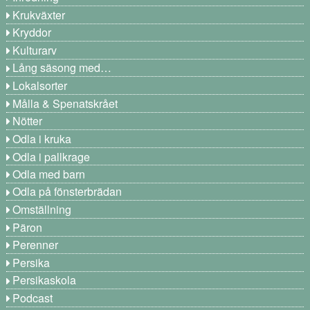
Krukväxter
Kryddor
Kulturarv
Lång säsong med…
Lokalsorter
Målla & Spenatskrået
Nötter
Odla i kruka
Odla i pallkrage
Odla med barn
Odla på fönsterbrädan
Omställning
Päron
Perenner
Persika
Persikaskola
Podcast