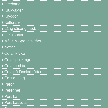
Inredning
Krukväxter
Kryddor
Kulturarv
Lång säsong med…
Lokalsorter
Målla & Spenatskrået
Nötter
Odla i kruka
Odla i pallkrage
Odla med barn
Odla på fönsterbrädan
Omställning
Päron
Perenner
Persika
Persikaskola