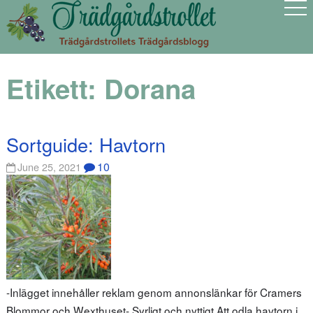
Etikett:
Dorana
Sortguide: Havtorn
10
June 25, 2021
-Inlägget innehåller reklam genom annonslänkar för Cramers
Blommor och Wexthuset- Syrligt och nyttigt Att odla havtorn i