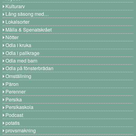
Kulturarv
Lång säsong med…
Lokalsorter
Målla & Spenatskrået
Nötter
Odla i kruka
Odla i pallkrage
Odla med barn
Odla på fönsterbrädan
Omställning
Päron
Perenner
Persika
Persikaskola
Podcast
potatis
provsmakning