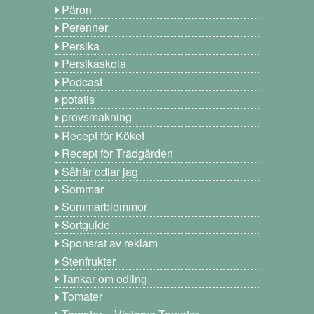
Päron
Perenner
Persika
Persikaskola
Podcast
potatis
provsmakning
Recept för Köket
Recept för Trädgården
Såhär odlar jag
Sommar
Sommarblommor
Sortguide
Sponsrat av reklam
Stenfrukter
Tankar om odling
Tomater