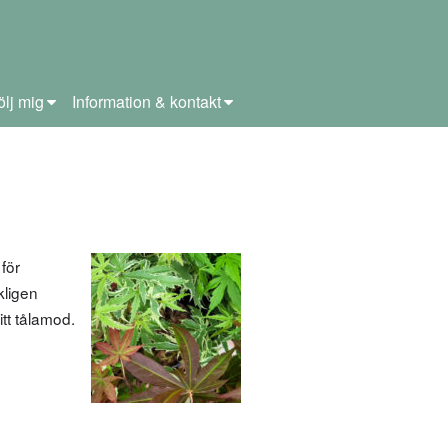
ölj mig
Information & kontakt
för
kligen
tt tålamod.