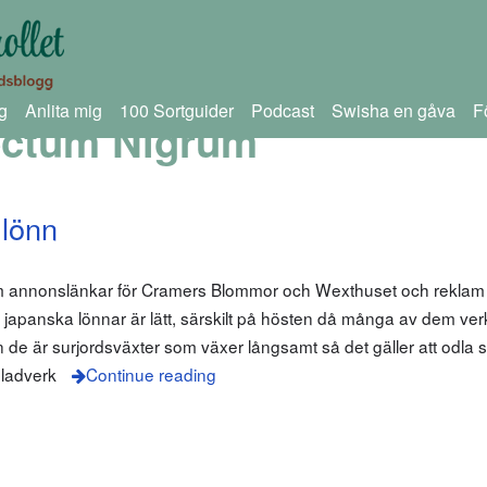
g
Anlita mig
100 Sortguider
Podcast
Swisha en gåva
F
ectum Nigrum
 lönn
om annonslänkar för Cramers Blommor och Wexthuset och reklam 
i japanska lönnar är lätt, särskilt på hösten då många av dem ver
de är surjordsväxter som växer långsamt så det gäller att odla si
bladverk
Continue reading