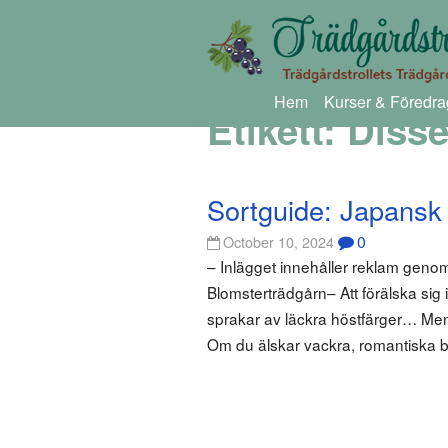
Hem
Kurser & Föredra
Etikett:
Diss
Sortguide: Japansk
0
October 10, 2024
– Inlägget innehåller reklam gen
Blomsterträdgårn– Att förälska sig 
sprakar av läckra höstfärger… Men 
Om du älskar vackra, romantiska 