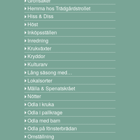
Grönsaker
Hemma hos Trädgårdstrollet
Hiss & Diss
Höst
Inköpsställen
Inredning
Krukväxter
Kryddor
Kulturarv
Lång säsong med…
Lokalsorter
Målla & Spenatskrået
Nötter
Odla i kruka
Odla i pallkrage
Odla med barn
Odla på fönsterbrädan
Omställning