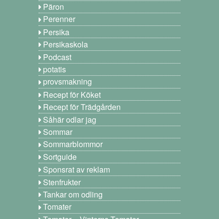
Päron
Perenner
Persika
Persikaskola
Podcast
potatis
provsmakning
Recept för Köket
Recept för Trädgården
Såhär odlar jag
Sommar
Sommarblommor
Sortguide
Sponsrat av reklam
Stenfrukter
Tankar om odling
Tomater