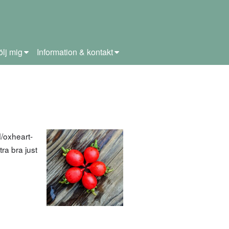
ölj mig
Information & kontakt
d/oxheart-
ra bra just