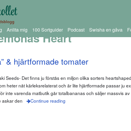
g
Anlita mig
100 Sortguider
Podcast
Swisha en gåva
F
emonas Heart
ga” & hjärtformade tomater
aki Seeds- Det finns ju förstås en miljon olika sorters heartshape
m heter nåt kärleksrelaterat och är lite hjärtformade passar ju ext
ör inte varenda matbutik går totalbananas och säljer massvis av
e askar den
Continue reading