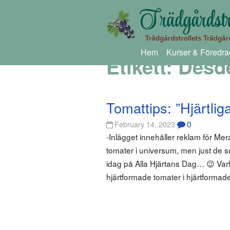
Hem
Kurser & Föredra
Etikett:
Desd
Tomattips: ”Hjärtli
0
February 14, 2023
-Inlägget innehåller reklam för Mer
tomater i universum, men just de so
idag på Alla Hjärtans Dag… 😉 Varf
hjärtformade tomater i hjärtformad