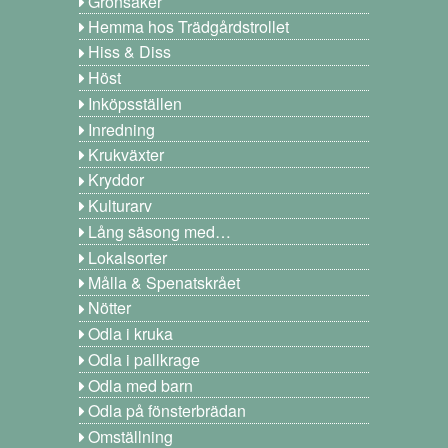
Grönsaker
Hemma hos Trädgårdstrollet
Hiss & Diss
Höst
Inköpsställen
Inredning
Krukväxter
Kryddor
Kulturarv
Lång säsong med…
Lokalsorter
Målla & Spenatskrået
Nötter
Odla i kruka
Odla i pallkrage
Odla med barn
Odla på fönsterbrädan
Omställning