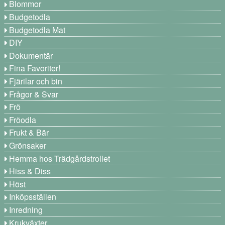
Blommor
Budgetodla
Budgetodla Mat
DIY
Dokumentär
Fina Favoriter!
Fjärilar och bin
Frågor & Svar
Frö
Fröodla
Frukt & Bär
Grönsaker
Hemma hos Trädgårdstrollet
Hiss & Diss
Höst
Inköpsställen
Inredning
Krukväxter