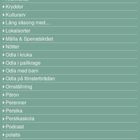
Kryddor
Kulturarv
Lång säsong med…
Lokalsorter
Målla & Spenatskrået
Nötter
Odla i kruka
Odla i pallkrage
Odla med barn
Odla på fönsterbrädan
Omställning
Päron
Perenner
Persika
Persikaskola
Podcast
potatis