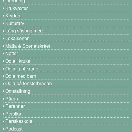
Inredning
Krukväxter
Kryddor
Kulturarv
Lång säsong med…
Lokalsorter
Målla & Spenatskrået
Nötter
Odla i kruka
Odla i pallkrage
Odla med barn
Odla på fönsterbrädan
Omställning
Päron
Perenner
Persika
Persikaskola
Podcast